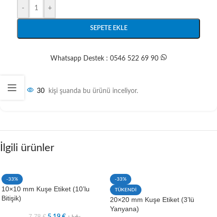
-
+
SEPETE EKLE
Whatsapp Destek : 0546 522 69 90
30
kişi şuanda bu ürünü inceliyor.
İlgili ürünler
-33%
-33%
10×10 mm Kuşe Etiket (10’lu
TÜKENDİ
Bitişik)
20×20 mm Kuşe Etiket (3’lü
Yanyana)
7,78
€