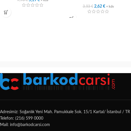
5,19
€
+ kdv
3,93
€
2,62
€
+ kdv
Adresimiz: Soğanlık Yeni Mah. Pamukkale Sok. 15/1 Kartal/ İstanbul / TR
Telefon: (216) 599 0000
Mail: info@barkodcarsi.com