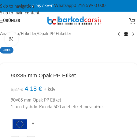
Whatsapp
0 216 599 0 000
GIRIŞ / KAYIT
Skip to navigation
Skip to main content
ÜRÜNLER
Ana Sayfa
/
Etiketler
/
Opak PP Etiketler
Click to enlarge
-33%
90×85 mm Opak PP Etiket
4,18
€
+ kdv
6,27
€
90×85 mm Opak PP Etiket
1 rulo fiyatıdır. Ruloda 500 adet etiket mevcuttur.