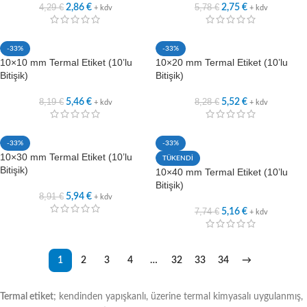
4,29
€
5,78
€
2,86
€
2,75
€
+ kdv
+ kdv
-33%
-33%
10×10 mm Termal Etiket (10’lu
10×20 mm Termal Etiket (10’lu
Bitişik)
Bitişik)
8,19
€
8,28
€
5,46
€
5,52
€
+ kdv
+ kdv
-33%
-33%
10×30 mm Termal Etiket (10’lu
TÜKENDİ
Bitişik)
10×40 mm Termal Etiket (10’lu
Bitişik)
8,91
€
5,94
€
+ kdv
7,74
€
5,16
€
+ kdv
1
2
3
4
…
32
33
34
→
Termal etiket
; kendinden yapışkanlı, üzerine termal kimyasalı uygulanmış,