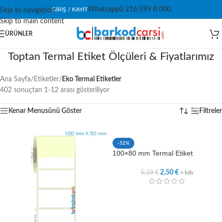
Whatsapp
0 216 599 0 000
GIRIŞ / KAYIT
Skip to navigation
Skip to main content
ÜRÜNLER
Toptan Termal Etiket Ölçüleri & Fiyatlarımız
Ana Sayfa
/
Etiketler
/
Eko Termal Etiketler
402 sonuçtan 1-12 arası gösteriliyor
Kenar Menusünü Göster
Filtreler
-52%
100×80 mm Termal Etiket
5,23
€
2,50
€
+ kdv