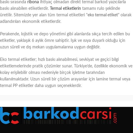
baskı sırasında
ribona
ihtiyaç olmadan direkt termal barkod yazıcılarla
baskı alınabilen etiketlerdir.
Termal etiketlerin
tamamı rulo şeklinde
üretilir. Sitemizde yer alan tüm termal etiketleri "
eko termal etiket
" olarak
adlandırılan ekonomik etiketlerdir.
Perakende, lojistik ve depo yönetimi gibi alanlarda sıkça tercih edilen bu
etiketler, yaklaşık 6 aylık ömre sahiptir. Işık ve ısıya duyarlı olduğu için
uzun süreli ve dış mekan uygulamalarına uygun değildir.
Eko termal etiketler; hızlı baskı alınabilmesi, sevkiyat ve geçici bilgi
etiketlemelerinde pratik çözümler sunar. Türkiye’de, özellikle ekonomik ve
kolay erişilebilir olması nedeniyle birçok işletme tarafından
kullanılmaktadır. Uzun süreli bir çözüm arayanlar için lamine termal veya
termal PP etiketler daha uygun seçeneklerdir.