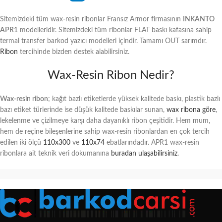
Sitemizdeki tüm wax-resin ribonlar Fransız Armor firmasının
INKANTO
APR1
modelleridir. Sitemizdeki tüm ribonlar FLAT baskı kafasına sahip
termal transfer barkod yazıcı modelleri içindir. Tamamı OUT sarımdır.
Ribon
tercihinde bizden destek alabilirsiniz.
Wax-Resin Ribon Nedir?
Wax-resin ribon
; kağıt bazlı etiketlerde yüksek kalitede baskı, plastik bazlı
bazı etiket türlerinde ise düşük kalitede baskılar sunan,
wax ribona göre
,
lekelenme ve çizilmeye karşı daha dayanıklı ribon çeşitidir. Hem mum,
hem de reçine bileşenlerine sahip wax-resin ribonlardan en çok tercih
edilen iki ölçü
110x300
ve
110x74
ebatlarındadır. APR1 wax-resin
ribonlara ait teknik veri dokumanına
buradan ulaşabilirsiniz
.