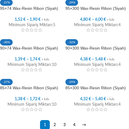
-27%
-29%
95×74 Wax-Resin Ribon (Siyah)
95×300 Wax-Resin Ribon (Siyah)
1,52
€
–
1,90
€
4,80
€
–
6,00
€
+ kdv
+ kdv
Minimum Sipariş Miktarı:5
Minimum Sipariş Miktarı:4
-30%
-32%
90×74 Wax-Resin Ribon (Siyah)
90×300 Wax-Resin Ribon (Siyah)
1,39
€
–
1,74
€
4,38
€
–
5,48
€
+ kdv
+ kdv
Minimum Sipariş Miktarı:10
Minimum Sipariş Miktarı:4
-27%
-29%
85×74 Wax-Resin Ribon (Siyah)
85×300 Wax-Resin Ribon (Siyah)
1,38
€
–
1,72
€
4,32
€
–
5,40
€
+ kdv
+ kdv
Minimum Sipariş Miktarı:10
Minimum Sipariş Miktarı:4
1
2
3
4
→