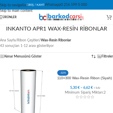
Whatsapp
0 216 599 0 000
GIRIŞ / KAYIT
Skip to navigation
Skip to main content
ÜRÜNLER
INKANTO APR1 WAX-RESİN RİBONLAR
Ana Sayfa
/
Ribon Çeşitleri
/
Wax-Resin Ribonlar
43 sonuçtan 1-12 arası gösteriliyor
Kenar Menusünü Göster
Filtreler
-32%
110×300 Wax-Resin Ribon (Siyah)
5,30
€
–
6,62
€
+ kdv
Minimum Sipariş Miktarı:2