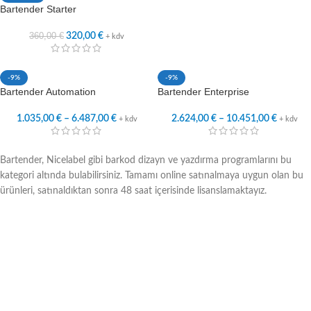
Bartender Starter
360,00
€
320,00
€
+ kdv
-9%
-9%
Bartender Automation
Bartender Enterprise
1.035,00
€
–
6.487,00
€
2.624,00
€
–
10.451,00
€
+ kdv
+ kdv
Bartender, Nicelabel gibi barkod dizayn ve yazdırma programlarını bu
kategori altında bulabilirsiniz. Tamamı online satınalmaya uygun olan bu
ürünleri, satınaldıktan sonra 48 saat içerisinde lisanslamaktayız.