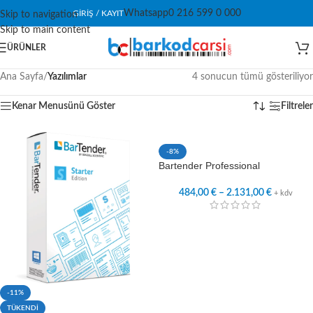
Whatsapp
0 216 599 0 000
GIRIŞ / KAYIT
Skip to navigation
Skip to main content
ÜRÜNLER
Ana Sayfa
/
Yazılımlar
4 sonucun tümü gösteriliyor
Kenar Menusünü Göster
Filtreler
-8%
Bartender Professional
484,00
€
–
2.131,00
€
+ kdv
-11%
TÜKENDİ