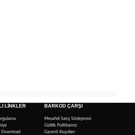
I LINKLER
BARKOD ÇARŞI
orgulama
Mesafeli Satış Sözleşmesi
kiye
Gizlilik Politikamız
r Download
Garanti Koşulları