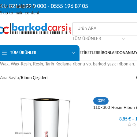
EL: 0216 599 0 000 -
0555 196 87 05
Skip to navigation
Skip to main content
TÜM ÜRÜNLER
TÜM ÜRÜNLER
ETIKETLER
RIBONLAR
DONANIM
Wax, Wax-Resin, Resin, Tarih Kodlama ribonu vb. barkod yazıcı ribonları.
Ana Sayfa
/
Ribon Çeşitleri
-33%
110×300 Resin Ribon 
8,85
€
–