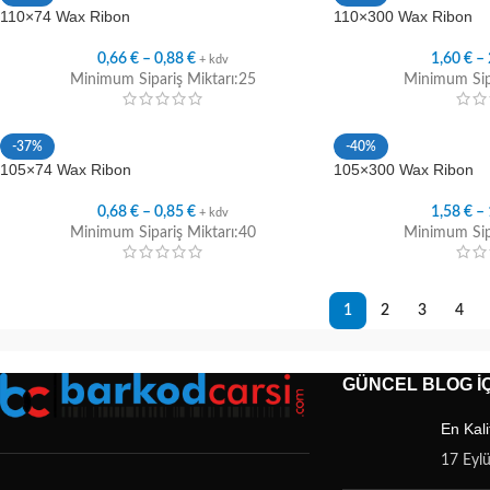
110×74 Wax Ribon
110×300 Wax Ribon
0,66
€
–
0,88
€
1,60
€
–
+ kdv
Minimum Sipariş Miktarı:25
Minimum Sipa
-37%
-40%
105×74 Wax Ribon
105×300 Wax Ribon
0,68
€
–
0,85
€
1,58
€
–
+ kdv
Minimum Sipariş Miktarı:40
Minimum Sipa
1
2
3
4
GÜNCEL BLOG İÇ
En Kali
17 Eyl