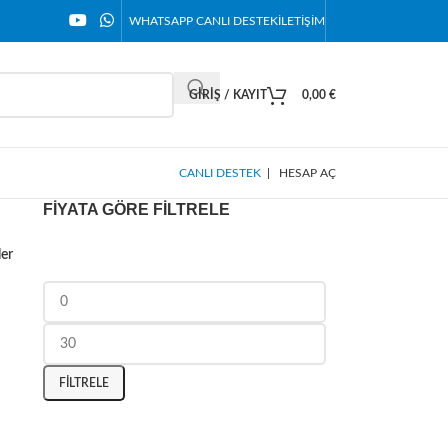
WHATSAPP CANLI DESTEK
İLETIŞIM
GIRIŞ / KAYIT
0,00
€
CANLI DESTEK
|
HESAP AÇ
FIYATA GÖRE FILTRELE
ler
FILTRELE