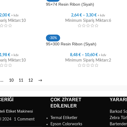
95×74 Resin Ribon (Siyah)
2,00
€
2,64
€
–
3,30
€
+ kdv
+ kdv
riş Miktarı:10
Minimum Sipariş Miktarı:6
-30%
95×300 Resin Ribon (Siyah)
1,98
€
8,48
€
–
10,60
€
+ kdv
+ kdv
riş Miktarı:10
Minimum Sipariş Miktarı:2
…
10
11
12
→
ERIĞI
ÇOK ZIYARET
YARARL
EDILENLER
teli Etiket Makinesi
Barkod S
Termal Etiketler
Zebra Tür
ül 2024
1 Comment
Epson Colorworks
Bartende