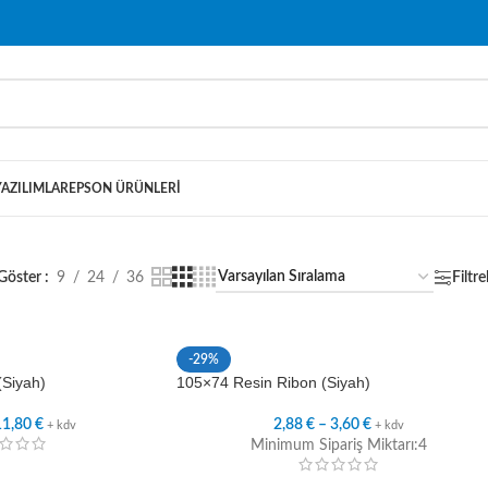
YAZILIMLAR
EPSON ÜRÜNLERI
Göster
9
24
36
Filtre
-29%
(Siyah)
105×74 Resin Ribon (Siyah)
11,80
€
2,88
€
–
3,60
€
+ kdv
+ kdv
Minimum Sipariş Miktarı:4