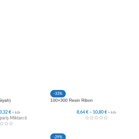
-33%
Siyah)
100×300 Resin Ribon
3,32
€
8,64
€
–
10,80
€
+ kdv
+ kdv
ariş Miktarı:6
-29%