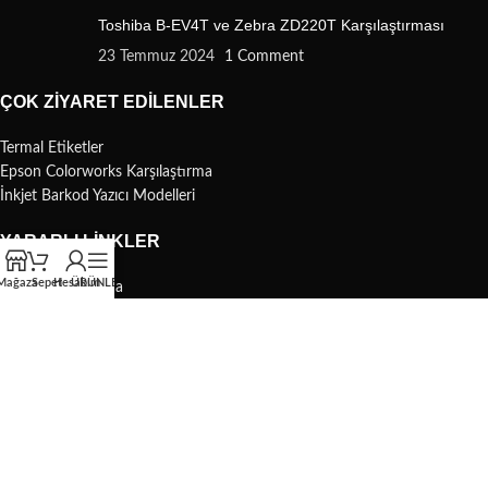
Toshiba B-EV4T ve Zebra ZD220T Karşılaştırması
23 Temmuz 2024
1 Comment
ÇOK ZIYARET EDILENLER
Termal Etiketler
Epson Colorworks Karşılaştırma
İnkjet Barkod Yazıcı Modelleri
YARARLI LINKLER
Mağaza
Sepet
Hesabım
ÜRÜNLER
Barkod Sorgulama
Zebra Türkiye
Bartender Download
Nicelabel Download
Karekod Oluşturma
BARKOD ÇARŞI
Mesafeli Satış Sözleşmesi