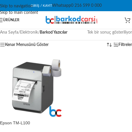
Whatsapp
0 216 599 0 000
GIRIŞ / KAYIT
Skip to navigation
Skip to main content
ÜRÜNLER
Ana Sayfa
/
Elektronik
/
Barkod Yazıcılar
Tek bir sonuç gösteriliyor
Kenar Menusünü Göster
Filtreler
Epson TM-L100