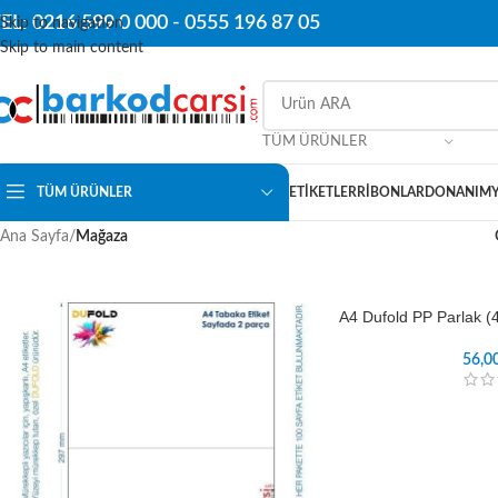
EL: 0216 599 0 000 -
0555 196 87 05
Skip to navigation
Skip to main content
TÜM ÜRÜNLER
TÜM ÜRÜNLER
ETIKETLER
RIBONLAR
DONANIM
Ana Sayfa
/
Mağaza
A4 Dufold PP Parlak (
56,0