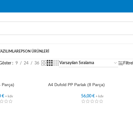
YAZILIMLAR
EPSON ÜRÜNLERI
Göster
9
24
36
Filtre
4 Parça)
A4 Dufold PP Parlak (8 Parça)
0
€
56,00
€
+ kdv
+ kdv