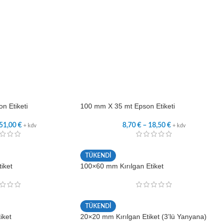
n Etiketi
100 mm X 35 mt Epson Etiketi
51,00
€
8,70
€
–
18,50
€
+ kdv
+ kdv
TÜKENDİ
iket
100×60 mm Kırılgan Etiket
TÜKENDİ
iket
20×20 mm Kırılgan Etiket (3’lü Yanyana)