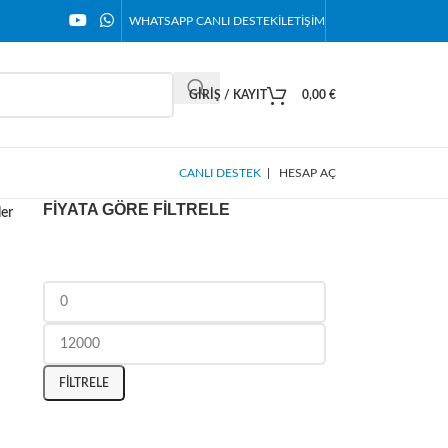
WHATSAPP CANLI DESTEK
İLETIŞIM
GIRIŞ / KAYIT
0,00
€
CANLI DESTEK
|
HESAP AÇ
FIYATA GÖRE FILTRELE
ler
FILTRELE