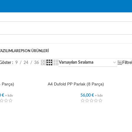
YAZILIMLAR
EPSON ÜRÜNLERI
Göster
9
24
36
Filtre
4 Parça)
A4 Dufold PP Parlak (8 Parça)
0
€
56,00
€
+ kdv
+ kdv