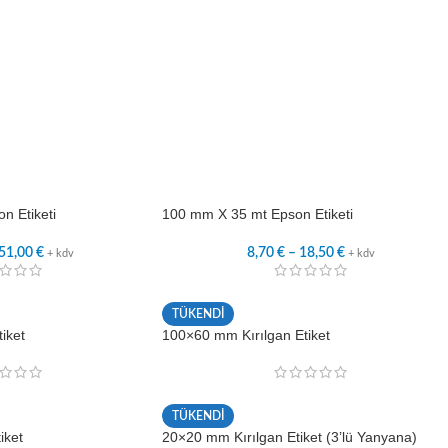
n Etiketi
100 mm X 35 mt Epson Etiketi
51,00
€
8,70
€
–
18,50
€
+ kdv
+ kdv
TÜKENDİ
iket
100×60 mm Kırılgan Etiket
TÜKENDİ
iket
20×20 mm Kırılgan Etiket (3’lü Yanyana)