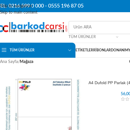
EL: 0216 599 0 000 -
0555 196 87 05
Skip to navigation
Skip to main content
TÜM ÜRÜNLER
TÜM ÜRÜNLER
ETIKETLER
RIBONLAR
DONANIM
Ana Sayfa
/
Mağaza
A4 Dufold PP Parlak (
56,0