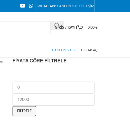
WHATSAPP CANLI DESTEK
İLETIŞIM
GIRIŞ / KAYIT
0,00
€
CANLI DESTEK
|
HESAP AÇ
FIYATA GÖRE FILTRELE
ler
FILTRELE