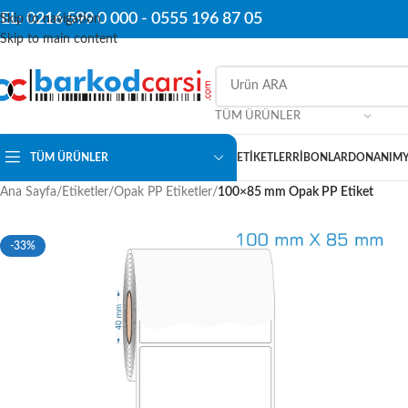
EL: 0216 599 0 000 -
0555 196 87 05
Skip to navigation
Skip to main content
TÜM ÜRÜNLER
TÜM ÜRÜNLER
ETIKETLER
RIBONLAR
DONANIM
Ana Sayfa
/
Etiketler
/
Opak PP Etiketler
/
100×85 mm Opak PP Etiket
-33%