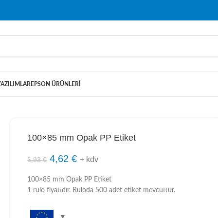
YAZILIMLAR
EPSON ÜRÜNLERI
100×85 mm Opak PP Etiket
4,62
€
+ kdv
6,93
€
100×85 mm Opak PP Etiket
1 rulo fiyatıdır. Ruloda 500 adet etiket mevcuttur.