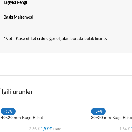
Taşıyıcı Rengi
Baskı Malzemesi
*Not : Kuşe etiketlerde diğer ölçüleri
burada bulabilirsiniz
.
İlgili ürünler
-33%
-34%
40×20 mm Kuşe Etiket
30×20 mm Kuşe Etike
2,36
€
1,84
€
1,57
€
+ kdv