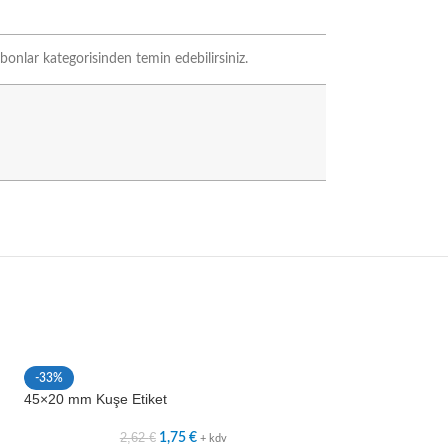
bonlar kategorisinden temin edebilirsiniz.
-33%
-33%
45×20 mm Kuşe Etiket
60×15 mm Kuşe Et
2,62
€
3,3
1,75
€
+ kdv