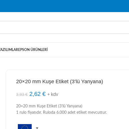
YAZILIMLAR
EPSON ÜRÜNLERI
20×20 mm Kuşe Etiket (3’lü Yanyana)
2,62
€
+ kdv
3,93
€
20×20 mm Kuşe Etiket (3’lü Yanyana)
1 rulo fiyatıdır. Ruloda 6.000 adet etiket mevcuttur.