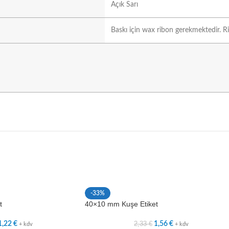
Açık Sarı
Baskı için wax ribon gerekmektedir. Ri
-33%
t
40×10 mm Kuşe Etiket
2,33
€
1,22
€
1,56
€
+ kdv
+ kdv