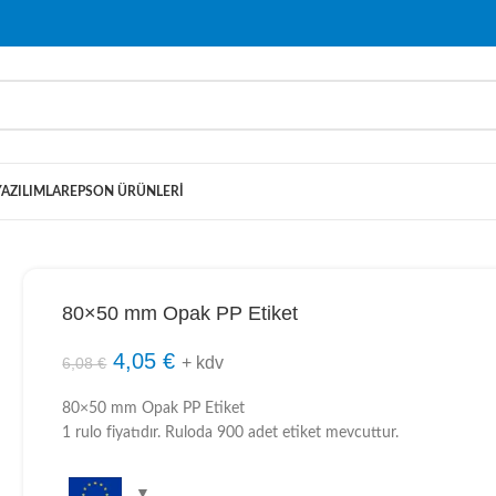
YAZILIMLAR
EPSON ÜRÜNLERI
80×50 mm Opak PP Etiket
4,05
€
+ kdv
6,08
€
80×50 mm Opak PP Etiket
1 rulo fiyatıdır. Ruloda 900 adet etiket mevcuttur.