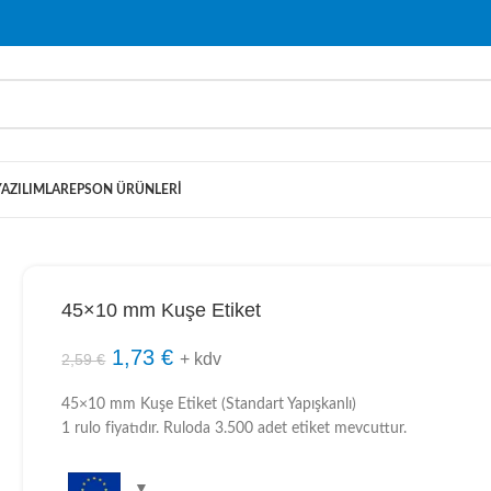
YAZILIMLAR
EPSON ÜRÜNLERI
45×10 mm Kuşe Etiket
1,73
€
+ kdv
2,59
€
45×10 mm Kuşe Etiket (Standart Yapışkanlı)
1 rulo fiyatıdır. Ruloda 3.500 adet etiket mevcuttur.