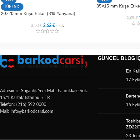
35×15 mm Kuşe Etike
TÜKENDİ
20×20 mm Kuşe Etiket (3’lü Yanyana)
2,05
€
3,93
€
2,62
€
+ kdv
GÜNCEL BLOG İÇ
En Kali
17 Eyl
Adresimiz: Soğanlık Yeni Mah. Pamukkale Sok.
Bartend
15/1 Kartal/ İstanbul / TR
Telefon: (216) 599 0000
16 Eyl
Mail: info@barkodcarsi.com
Toshib
ZD220T
23 Te