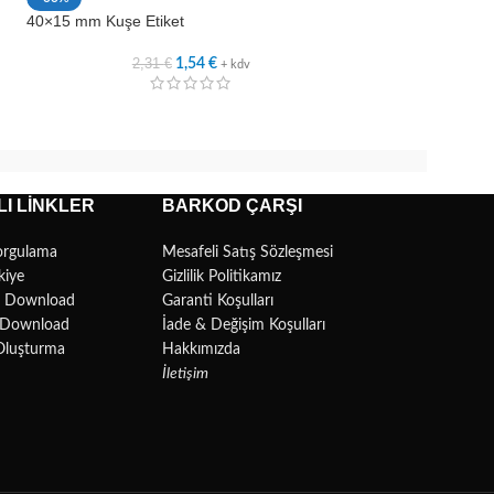
40×15 mm Kuşe Etiket
50×15 mm Kuşe Et
2,31
€
2,8
1,54
€
+ kdv
I LINKLER
BARKOD ÇARŞI
orgulama
Mesafeli Satış Sözleşmesi
kiye
Gizlilik Politikamız
r Download
Garanti Koşulları
l Download
İade & Değişim Koşulları
Oluşturma
Hakkımızda
İletişim