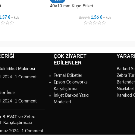
t
40×10 mm Kuşe Etiket
2,33
€
1,37
€
1,56
€
+ kdv
+ kdv
ERIĞI
ÇOK ZIYARET
YARARL
EDILENLER
teli Etiket Makinesi
Barkod S
Termal Etiketler
Zebra Tür
ül 2024
1 Comment
Epson Colorworks
Bartende
Karşılaştırma
Nicelabe
er İndir
İnkjet Barkod Yazıcı
Karekod 
ül 2024
1 Comment
Modelleri
a B-EV4T ve Zebra
 Karşılaştırması
mmuz 2024
1 Comment