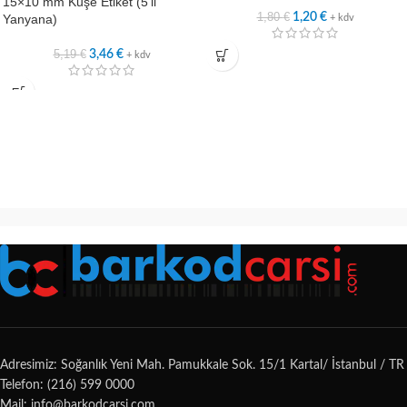
15×10 mm Kuşe Etiket (5’li
1,80
€
1,20
€
Yanyana)
+ kdv
5,19
€
3,46
€
+ kdv
Adresimiz: Soğanlık Yeni Mah. Pamukkale Sok. 15/1 Kartal/ İstanbul / TR
Telefon: (216) 599 0000
Mail: info@barkodcarsi.com