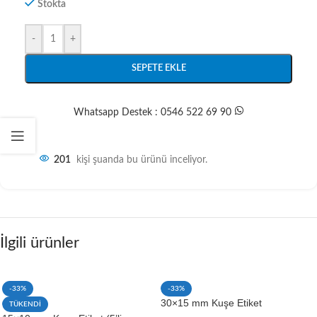
Stokta
-
+
SEPETE EKLE
Whatsapp Destek : 0546 522 69 90
201
kişi şuanda bu ürünü inceliyor.
İlgili ürünler
-33%
-33%
30×15 mm Kuşe Etiket
TÜKENDİ