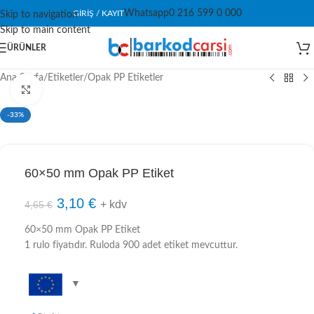
Whatsapp
0 216 599 0 000
GIRIŞ / KAYIT
Skip to navigation
Skip to main content
ÜRÜNLER
Ana Sayfa
/
Etiketler
/
Opak PP Etiketler
Click to enlarge
-33%
60×50 mm Opak PP Etiket
3,10
€
+ kdv
4,65
€
60×50 mm Opak PP Etiket
1 rulo fiyatıdır. Ruloda 900 adet etiket mevcuttur.