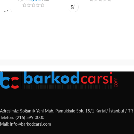
5,24
€
+ kdv
Adresimiz: Soğanlık Yeni Mah. Pamukkale Sok. 15/1 Kartal/ İstanbul / TR
Telefon: (216) 599 0000
Mail: info@barkodcarsi.com