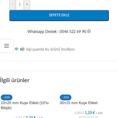
-
+
SEPETE EKLE
Whatsapp Destek : 0546 522 69 90
60
kişi şuanda bu ürünü inceliyor.
İlgili ürünler
-33%
-33%
10×20 mm Kuşe Etiket (10’lu
30×15 mm Kuşe Etiket
Bitişik)
1,80
€
1,20
€
+ kdv
7,87
€