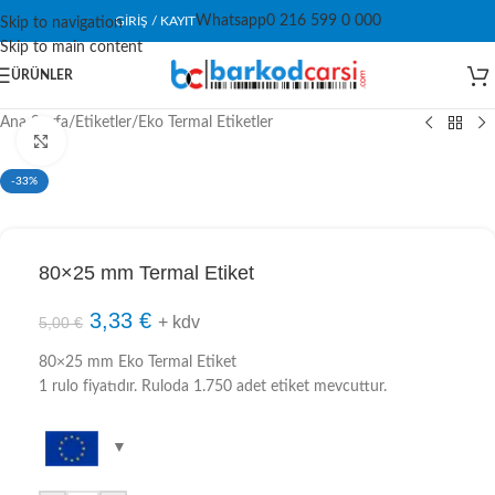
Whatsapp
0 216 599 0 000
GIRIŞ / KAYIT
Skip to navigation
Skip to main content
ÜRÜNLER
Ana Sayfa
/
Etiketler
/
Eko Termal Etiketler
Click to enlarge
-33%
80×25 mm Termal Etiket
3,33
€
+ kdv
5,00
€
80×25 mm Eko Termal Etiket
1 rulo fiyatıdır. Ruloda 1.750 adet etiket mevcuttur.