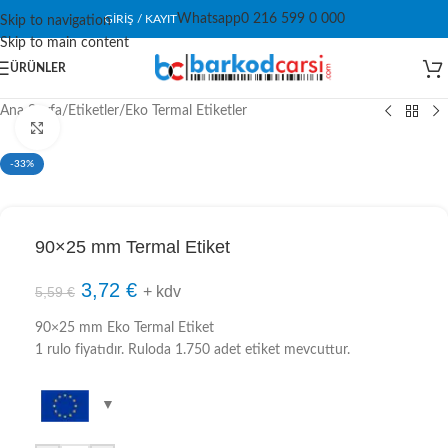
Whatsapp
0 216 599 0 000
GIRIŞ / KAYIT
Skip to navigation
Skip to main content
ÜRÜNLER
Ana Sayfa
/
Etiketler
/
Eko Termal Etiketler
Click to enlarge
-33%
90×25 mm Termal Etiket
3,72
€
+ kdv
5,59
€
90×25 mm Eko Termal Etiket
1 rulo fiyatıdır. Ruloda 1.750 adet etiket mevcuttur.