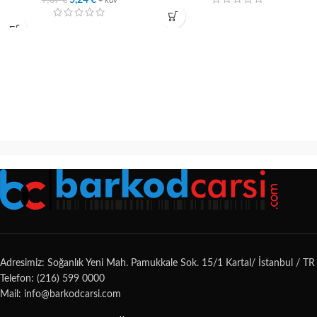
5,24
€
+ kdv
Adresimiz: Soğanlık Yeni Mah. Pamukkale Sok. 15/1 Kartal/ İstanbul / TR
Telefon: (216) 599 0000
Mail: info@barkodcarsi.com