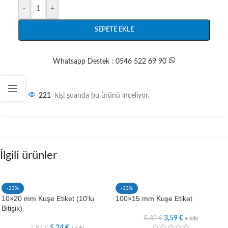
-
+
SEPETE EKLE
Whatsapp Destek : 0546 522 69 90
221
kişi şuanda bu ürünü inceliyor.
İlgili ürünler
-33%
-33%
10×20 mm Kuşe Etiket (10’lu
100×15 mm Kuşe Etiket
Bitişik)
5,39
€
3,59
€
+ kdv
7,87
€