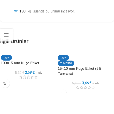
130
kişi şuanda bu ürünü inceliyor.
İlgili ürünler
-33%
-33%
100×15 mm Kuşe Etiket
TÜKENDİ
15×10 mm Kuşe Etiket (5’li
5,39
€
3,59
€
Yanyana)
+ kdv
5,19
€
3,46
€
+ kdv