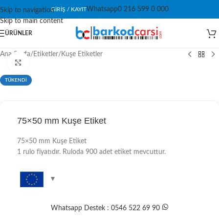
Whatsapp
0 216 599 0 000
GIRIŞ / KAYIT
Skip to navigation
Skip to main content
ÜRÜNLER
Ana Sayfa
/
Etiketler
/
Kuşe Etiketler
Click to enlarge
TÜKENDİ
75×50 mm Kuşe Etiket
75×50 mm Kuşe Etiket
1 rulo fiyatıdır. Ruloda 900 adet etiket mevcuttur.
Whatsapp Destek : 0546 522 69 90