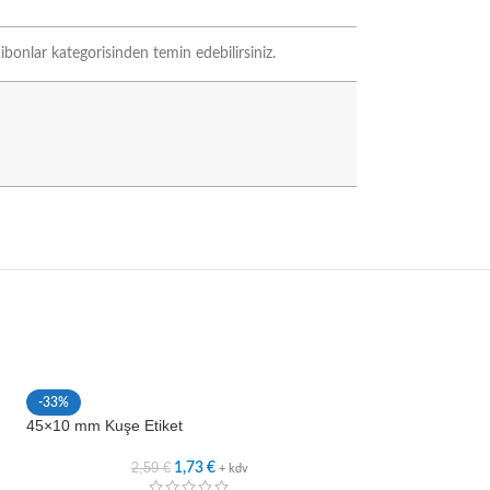
bonlar kategorisinden temin edebilirsiniz.
-33%
-33%
45×10 mm Kuşe Etiket
45×15 mm Kuşe Et
2,59
€
2,5
1,73
€
+ kdv