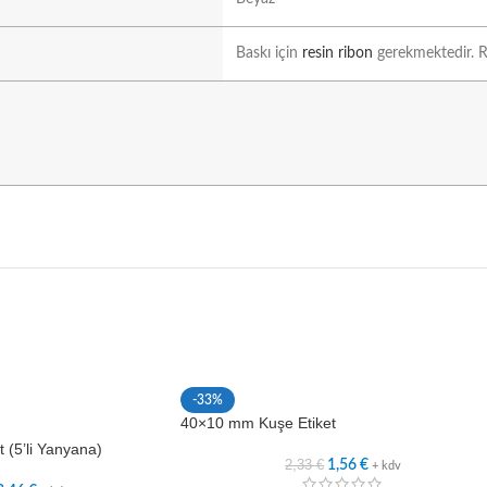
Baskı için
resin ribon
gerekmektedir. Ri
-33%
40×10 mm Kuşe Etiket
 (5’li Yanyana)
2,33
€
1,56
€
+ kdv