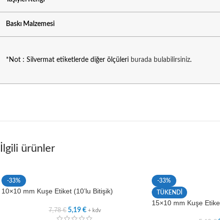
Baskı Malzemesi
*Not : Silvermat etiketlerde diğer ölçüleri
burada bulabilirsiniz
.
İlgili ürünler
-33%
-33%
10×10 mm Kuşe Etiket (10’lu Bitişik)
TÜKENDİ
15×10 mm Kuşe Etiket
7,78
€
5,19
€
+ kdv