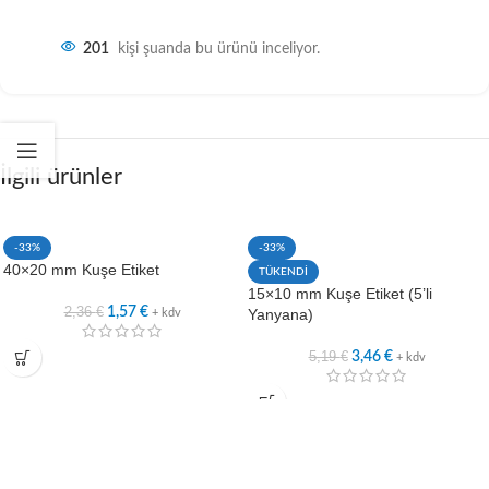
201
kişi şuanda bu ürünü inceliyor.
İlgili ürünler
-33%
-33%
40×20 mm Kuşe Etiket
TÜKENDİ
15×10 mm Kuşe Etiket (5’li
2,36
€
1,57
€
Yanyana)
+ kdv
5,19
€
3,46
€
+ kdv