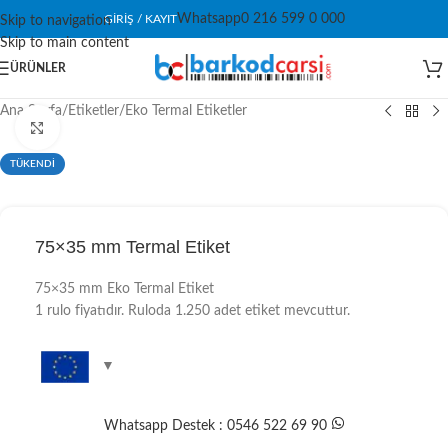
Whatsapp
0 216 599 0 000
GIRIŞ / KAYIT
Skip to navigation
Skip to main content
ÜRÜNLER
Ana Sayfa
/
Etiketler
/
Eko Termal Etiketler
Click to enlarge
TÜKENDİ
75×35 mm Termal Etiket
75×35 mm Eko Termal Etiket
1 rulo fiyatıdır. Ruloda 1.250 adet etiket mevcuttur.
Whatsapp Destek : 0546 522 69 90