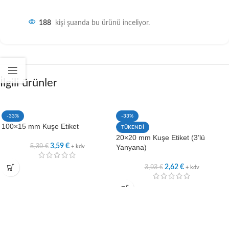
188
kişi şuanda bu ürünü inceliyor.
İlgili ürünler
-33%
-33%
100×15 mm Kuşe Etiket
TÜKENDİ
20×20 mm Kuşe Etiket (3’lü
5,39
€
3,59
€
Yanyana)
+ kdv
3,93
€
2,62
€
+ kdv