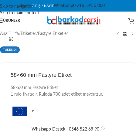
Whatsapp
0 216 599 0 000
GIRIŞ / KAYIT
Skip to navigation
Skip to main content
ÜRÜNLER
Ana Sayfa
/
Etiketler
/
Fastyre Etiketler
Click to enlarge
TÜKENDİ
58×60 mm Fastyre Etiket
58×60 mm Fastyre Etiket
1 rulo fiyatıdır. Ruloda 700 adet etiket mevcuttur.
Whatsapp Destek : 0546 522 69 90