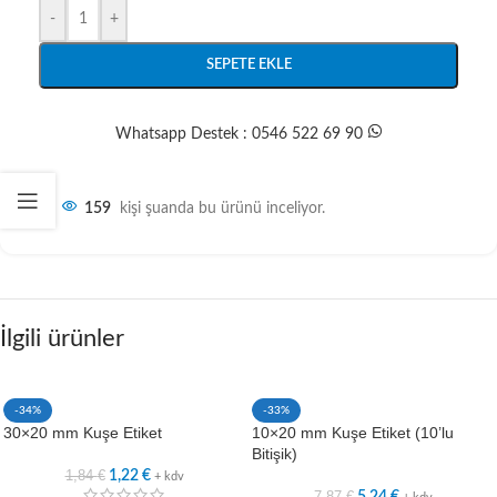
-
+
SEPETE EKLE
Whatsapp Destek : 0546 522 69 90
159
kişi şuanda bu ürünü inceliyor.
İlgili ürünler
-34%
-33%
30×20 mm Kuşe Etiket
10×20 mm Kuşe Etiket (10’lu
Bitişik)
1,84
€
1,22
€
+ kdv
7,87
€