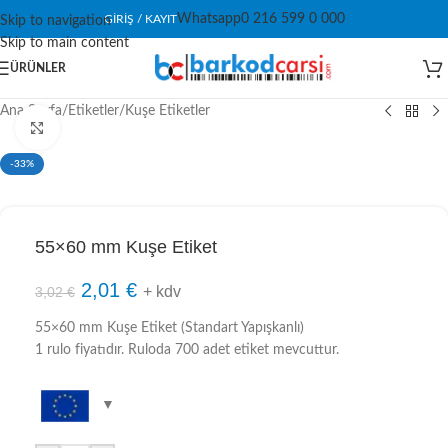
Whatsapp
0 216 599 0 000
GIRIŞ / KAYIT
Skip to navigation
Skip to main content
ÜRÜNLER
Ana Sayfa
/
Etiketler
/
Kuşe Etiketler
Click to enlarge
-33%
55×60 mm Kuşe Etiket
2,01
€
+ kdv
3,02
€
55×60 mm Kuşe Etiket (Standart Yapışkanlı)
1 rulo fiyatıdır. Ruloda 700 adet etiket mevcuttur.