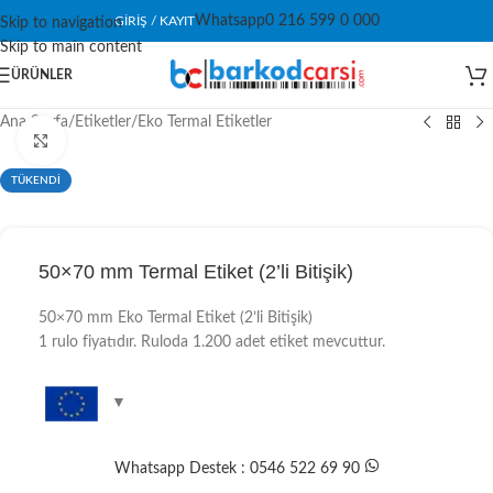
Whatsapp
0 216 599 0 000
GIRIŞ / KAYIT
Skip to navigation
Skip to main content
ÜRÜNLER
Ana Sayfa
/
Etiketler
/
Eko Termal Etiketler
Click to enlarge
TÜKENDİ
50×70 mm Termal Etiket (2’li Bitişik)
50×70 mm Eko Termal Etiket (2’li Bitişik)
1 rulo fiyatıdır. Ruloda 1.200 adet etiket mevcuttur.
Whatsapp Destek : 0546 522 69 90