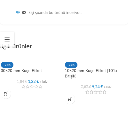
82
kişi şuanda bu ürünü inceliyor.
İlgili ürünler
-34%
-33%
30×20 mm Kuşe Etiket
10×20 mm Kuşe Etiket (10’lu
Bitişik)
1,84
€
1,22
€
+ kdv
7,87
€
5,24
€
+ kdv