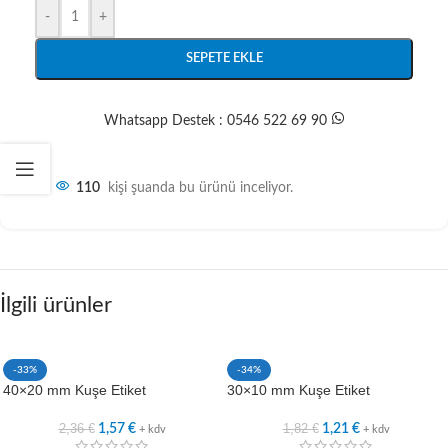
-
+
SEPETE EKLE
Whatsapp Destek : 0546 522 69 90
110
kişi şuanda bu ürünü inceliyor.
İlgili ürünler
-33%
-34%
40×20 mm Kuşe Etiket
30×10 mm Kuşe Etiket
2,36
€
1,82
€
1,57
€
1,21
€
+ kdv
+ kdv