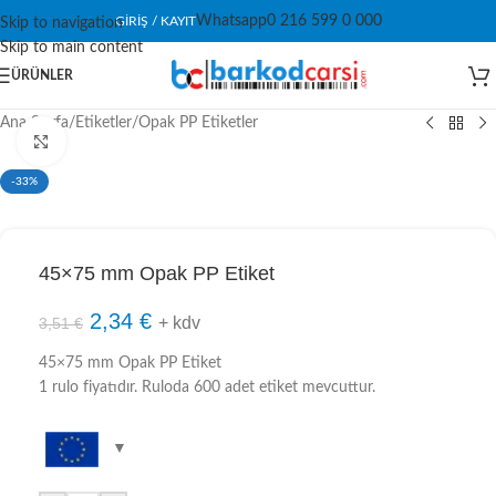
Whatsapp
0 216 599 0 000
GIRIŞ / KAYIT
Skip to navigation
Skip to main content
ÜRÜNLER
Ana Sayfa
/
Etiketler
/
Opak PP Etiketler
Click to enlarge
-33%
45×75 mm Opak PP Etiket
2,34
€
+ kdv
3,51
€
45×75 mm Opak PP Etiket
1 rulo fiyatıdır. Ruloda 600 adet etiket mevcuttur.