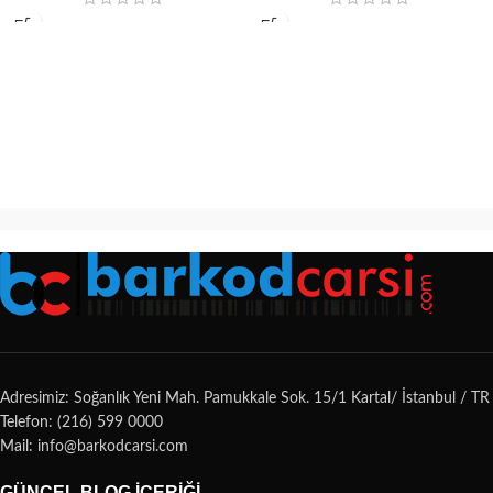
Adresimiz: Soğanlık Yeni Mah. Pamukkale Sok. 15/1 Kartal/ İstanbul / TR
Telefon: (216) 599 0000
Mail: info@barkodcarsi.com
GÜNCEL BLOG İÇERIĞI