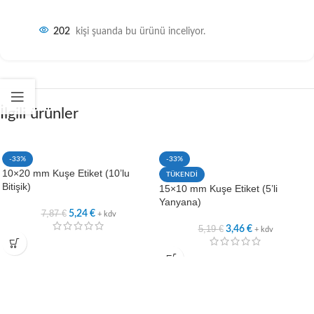
202
kişi şuanda bu ürünü inceliyor.
İlgili ürünler
-33%
-33%
10×20 mm Kuşe Etiket (10’lu
TÜKENDİ
Bitişik)
15×10 mm Kuşe Etiket (5’li
Yanyana)
7,87
€
5,24
€
+ kdv
5,19
€
3,46
€
+ kdv