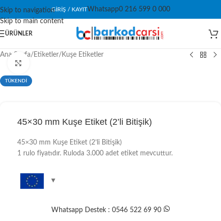
Whatsapp
0 216 599 0 000
GIRIŞ / KAYIT
Skip to navigation
Skip to main content
ÜRÜNLER
Ana Sayfa
/
Etiketler
/
Kuşe Etiketler
Click to enlarge
TÜKENDİ
45×30 mm Kuşe Etiket (2’li Bitişik)
45×30 mm Kuşe Etiket (2’li Bitişik)
1 rulo fiyatıdır. Ruloda 3.000 adet etiket mevcuttur.
Whatsapp Destek : 0546 522 69 90