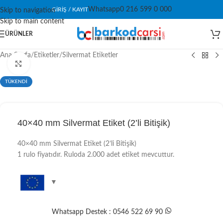
Whatsapp
0 216 599 0 000
GIRIŞ / KAYIT
Skip to navigation
Skip to main content
ÜRÜNLER
Ana Sayfa
/
Etiketler
/
Silvermat Etiketler
Click to enlarge
TÜKENDİ
40×40 mm Silvermat Etiket (2’li Bitişik)
40×40 mm Silvermat Etiket (2’li Bitişik)
1 rulo fiyatıdır. Ruloda 2.000 adet etiket mevcuttur.
Whatsapp Destek : 0546 522 69 90