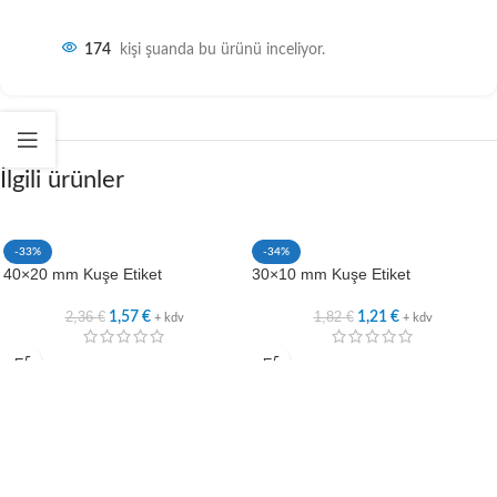
174
kişi şuanda bu ürünü inceliyor.
İlgili ürünler
-33%
-34%
40×20 mm Kuşe Etiket
30×10 mm Kuşe Etiket
2,36
€
1,82
€
1,57
€
1,21
€
+ kdv
+ kdv