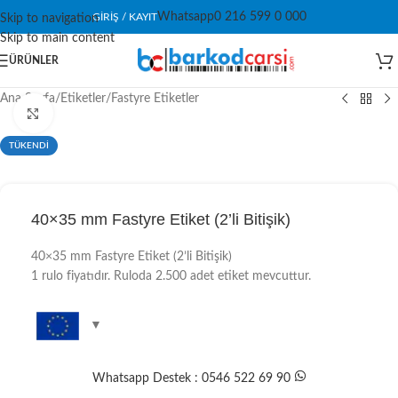
Whatsapp
0 216 599 0 000
GIRIŞ / KAYIT
Skip to navigation
Skip to main content
ÜRÜNLER
Ana Sayfa
/
Etiketler
/
Fastyre Etiketler
Click to enlarge
TÜKENDİ
40×35 mm Fastyre Etiket (2’li Bitişik)
40×35 mm Fastyre Etiket (2’li Bitişik)
1 rulo fiyatıdır. Ruloda 2.500 adet etiket mevcuttur.
Whatsapp Destek : 0546 522 69 90