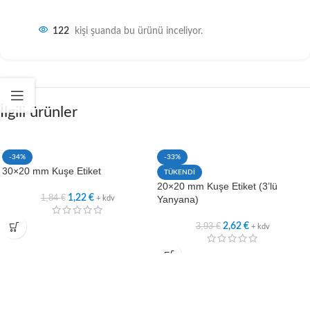
122
kişi şuanda bu ürünü inceliyor.
İlgili ürünler
-34%
-33%
30×20 mm Kuşe Etiket
TÜKENDİ
20×20 mm Kuşe Etiket (3’lü
1,84
€
1,22
€
Yanyana)
+ kdv
3,93
€
2,62
€
+ kdv