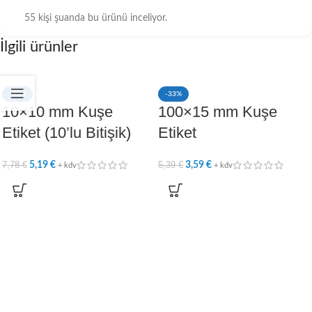
55
kişi şuanda bu ürünü inceliyor.
İlgili ürünler
-33%
-33%
10×10 mm Kuşe
100×15 mm Kuşe
Etiket (10’lu Bitişik)
Etiket
7,78
€
5,39
€
5,19
€
3,59
€
+ kdv
+ kdv