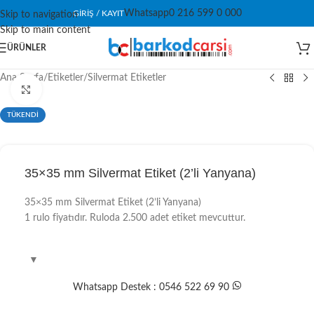
Whatsapp
0 216 599 0 000
GIRIŞ / KAYIT
Skip to navigation
Skip to main content
ÜRÜNLER
Ana Sayfa
/
Etiketler
/
Silvermat Etiketler
Click to enlarge
TÜKENDİ
35×35 mm Silvermat Etiket (2’li Yanyana)
35×35 mm Silvermat Etiket (2’li Yanyana)
1 rulo fiyatıdır. Ruloda 2.500 adet etiket mevcuttur.
Whatsapp Destek : 0546 522 69 90