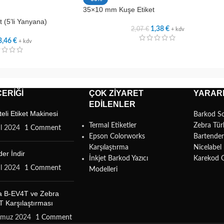
35×10 mm Kuşe Etiket
 (5’li Yanyana)
2,07
€
1,38
€
+ kdv
3,46
€
+ kdv
ERIĞI
ÇOK ZIYARET
YARARL
EDILENLER
teli Etiket Makinesi
Barkod S
Termal Etiketler
Zebra Tür
ül 2024
1 Comment
Epson Colorworks
Bartende
Karşılaştırma
Nicelabe
er İndir
İnkjet Barkod Yazıcı
Karekod 
ül 2024
1 Comment
Modelleri
a B-EV4T ve Zebra
 Karşılaştırması
mmuz 2024
1 Comment