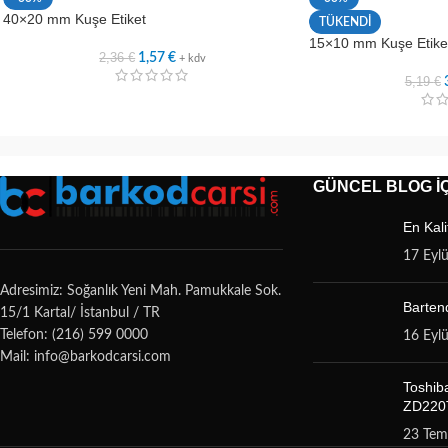
40×20 mm Kuşe Etiket
TÜKENDİ
15×10 mm Kuşe Etiket
2,36
€
1,57
€
+ kdv
5,19
€
GÜNCEL BLOG İÇ
En Kali
17 Eyl
Adresimiz: Soğanlık Yeni Mah. Pamukkale Sok.
Bartend
15/1 Kartal/ İstanbul / TR
Telefon: (216) 599 0000
16 Eyl
Mail: info@barkodcarsi.com
Toshib
ZD220T
23 Te