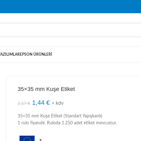
YAZILIMLAR
EPSON ÜRÜNLERI
35×35 mm Kuşe Etiket
1,44
€
+ kdv
2,17
€
35×35 mm Kuşe Etiket (Standart Yapışkanlı)
1 rulo fiyatıdır. Ruloda 1.250 adet etiket mevcuttur.