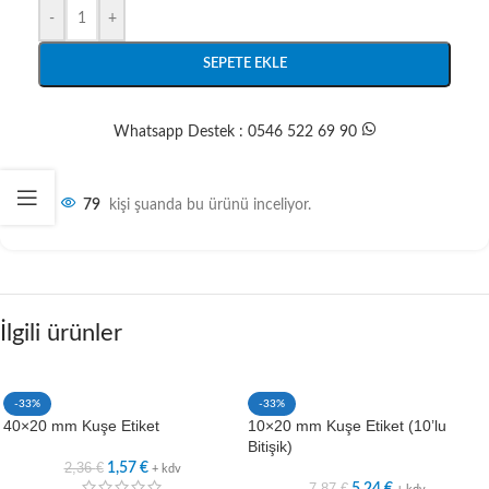
-
+
SEPETE EKLE
Whatsapp Destek : 0546 522 69 90
79
kişi şuanda bu ürünü inceliyor.
İlgili ürünler
-33%
-33%
40×20 mm Kuşe Etiket
10×20 mm Kuşe Etiket (10’lu
Bitişik)
2,36
€
1,57
€
+ kdv
7,87
€