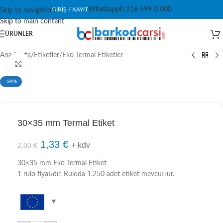
Whatsapp
0 216 599 0 000
GIRIŞ / KAYIT
Skip to navigation
Skip to main content
ÜRÜNLER
Ana Sayfa
/
Etiketler
/
Eko Termal Etiketler
Click to enlarge
-34%
30×35 mm Termal Etiket
1,33
€
+ kdv
2,00
€
30×35 mm Eko Termal Etiket
1 rulo fiyatıdır. Ruloda 1.250 adet etiket mevcuttur.