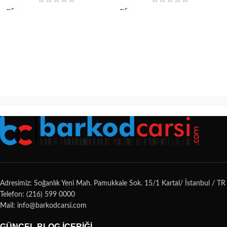
Adresimiz: Soğanlık Yeni Mah. Pamukkale Sok. 15/1 Kartal/ İstanbul / TR
Telefon: (216) 599 0000
Mail: info@barkodcarsi.com
GÜNCEL BLOG İÇERIĞI