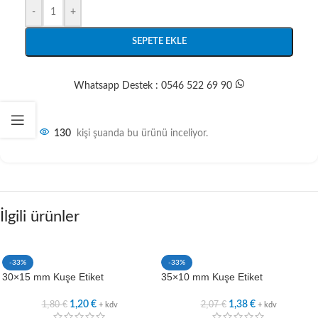
-
+
SEPETE EKLE
Whatsapp Destek : 0546 522 69 90
130
kişi şuanda bu ürünü inceliyor.
İlgili ürünler
-33%
-33%
30×15 mm Kuşe Etiket
35×10 mm Kuşe Etiket
1,80
€
2,07
€
1,20
€
1,38
€
+ kdv
+ kdv