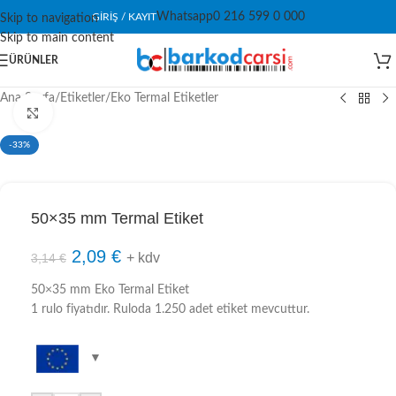
Whatsapp
0 216 599 0 000
GIRIŞ / KAYIT
Skip to navigation
Skip to main content
ÜRÜNLER
Ana Sayfa
/
Etiketler
/
Eko Termal Etiketler
Click to enlarge
-33%
50×35 mm Termal Etiket
2,09
€
+ kdv
3,14
€
50×35 mm Eko Termal Etiket
1 rulo fiyatıdır. Ruloda 1.250 adet etiket mevcuttur.