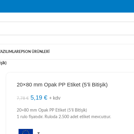
YAZILIMLAR
EPSON ÜRÜNLERI
şik)
20×80 mm Opak PP Etiket (5’li Bitişik)
5,19
€
+ kdv
7,78
€
20×80 mm Opak PP Etiket (5’li Bitişik)
1 rulo fiyatıdır. Ruloda 2.500 adet etiket mevcuttur.