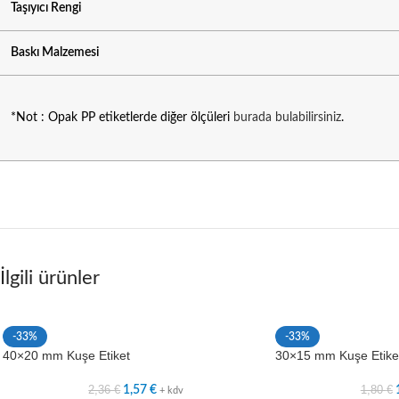
Taşıyıcı Rengi
Baskı Malzemesi
*Not : Opak PP etiketlerde diğer ölçüleri
burada bulabilirsiniz
.
İlgili ürünler
-33%
-33%
40×20 mm Kuşe Etiket
30×15 mm Kuşe Etike
2,36
€
1,80
€
1,57
€
+ kdv