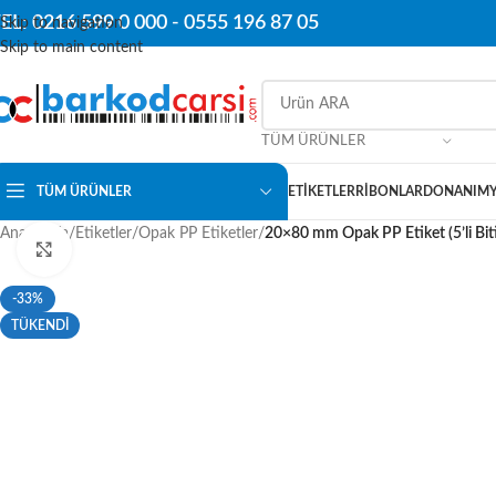
EL: 0216 599 0 000 -
0555 196 87 05
Skip to navigation
Skip to main content
TÜM ÜRÜNLER
TÜM ÜRÜNLER
ETIKETLER
RIBONLAR
DONANIM
Ana Sayfa
/
Etiketler
/
Opak PP Etiketler
/
20×80 mm Opak PP Etiket (5’li Biti
Click to enlarge
-33%
TÜKENDİ