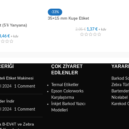
-33%
35×15 mm Kuşe Etiket
 (5’li Yanyana)
2,05
€
1,37
€
+ kdv
3,46
€
+ kdv
ERIĞI
ÇOK ZIYARET
YARARL
EDILENLER
teli Etiket Makinesi
Barkod S
Termal Etiketler
Zebra Tür
ül 2024
1 Comment
Epson Colorworks
Bartende
Karşılaştırma
Nicelabe
er İndir
İnkjet Barkod Yazıcı
Karekod 
ül 2024
1 Comment
Modelleri
a B-EV4T ve Zebra