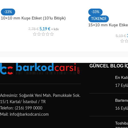
-33%
-33%
10×10 mm Kuşe Etiket (10’lu Bitişik)
TÜKENDİ
15×10 mm Kuşe Etiket
7,78
€
5,19
€
+ kdv
5,19
€
GÜNCEL BLOG İÇ
En Kali
17 Eyl
Adresimiz: Soğanlık Yeni Mah. Pamukkale Sok.
Bartend
15/1 Kartal/ İstanbul / TR
Telefon: (216) 599 0000
16 Eyl
Mail: info@barkodcarsi.com
Toshib