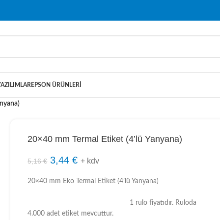
YAZILIMLAR
EPSON ÜRÜNLERI
anyana)
20×40 mm Termal Etiket (4’lü Yanyana)
3,44
€
+ kdv
5,16
€
20×40 mm Eko Termal Etiket (4’lü Yanyana)
1 rulo fiyatıdır. Ruloda
4.000 adet etiket mevcuttur.