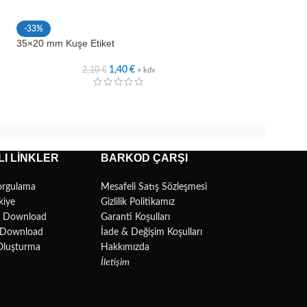
-33%
-33%
35×20 mm Kuşe Etiket
40×15 mm Kuşe Et
2,10
€
2,3
1,40
€
+ kdv
I LINKLER
BARKOD ÇARŞI
orgulama
Mesafeli Satış Sözleşmesi
kiye
Gizlilik Politikamız
r Download
Garanti Koşulları
l Download
İade & Değişim Koşulları
Oluşturma
Hakkımızda
İletişim