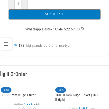
-
+
SEPETE EKLE
Whatsapp Destek : 0546 522 69 90
193
kişi şuanda bu ürünü inceliyor.
İlgili ürünler
-34%
-33%
30×20 mm Kuşe Etiket
10×10 mm Kuşe Etiket (10’lu
Bitişik)
1,84
€
1,22
€
+ kdv
7,78
€