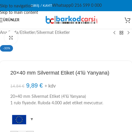
Whatsapp
0 216 599 0 000
GIRIŞ / KAYIT
Skip to navigation
Skip to main content
ÜRÜNLER
Ana Sayfa
/
Etiketler
/
Silvermat Etiketler
Click to enlarge
-33%
20×40 mm Silvermat Etiket (4’lü Yanyana)
9,89
€
+ kdv
14,84
€
20×40 mm Silvermat Etiket (4’lü Yanyana)
1 rulo fiyatıdır. Ruloda 4.000 adet etiket mevcuttur.