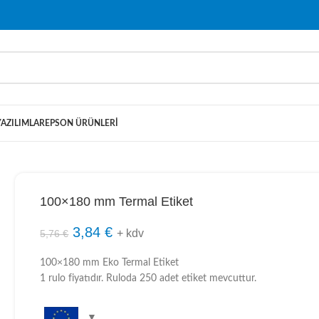
YAZILIMLAR
EPSON ÜRÜNLERI
100×180 mm Termal Etiket
3,84
€
+ kdv
5,76
€
100×180 mm Eko Termal Etiket
1 rulo fiyatıdır. Ruloda 250 adet etiket mevcuttur.