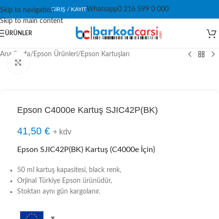
Whatsapp
0 216 599 0 000
GIRIŞ / KAYIT
Skip to navigation
Skip to main content
ÜRÜNLER
Ana Sayfa
/
Epson Ürünleri
/
Epson Kartuşları
Click to enlarge
Epson C4000e Kartuş SJIC42P(BK)
41,50
€
+ kdv
Epson SJIC42P(BK) Kartuş (C4000e İçin)
50 ml kartuş kapasitesi, black renk,
Orjinal Türkiye Epson ürünüdür,
Stoktan aynı gün kargolanır.