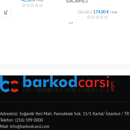
41,50
€
SJIC30P(C)
+ kdv
181,00
€
174,00
€
+ kdv
Adresimiz: Soğanlık Yeni Mah. Pamukkale Sok. 15/1 Kartal/ İstanbul / TR
Telefon: (216) 599 0000
Mail: info@barkodcarsi.com