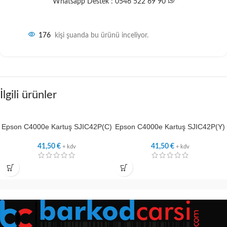
Whatsapp Destek : 0546 522 69 90
176
kişi şuanda bu ürünü inceliyor.
İlgili ürünler
Epson C4000e Kartuş SJIC42P(C)
Epson C4000e Kartuş SJIC42P(Y)
41,50
€
41,50
€
+ kdv
+ kdv