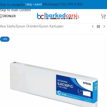
Whatsapp
0 216 599 0 000
GIRIŞ / KAYIT
Skip to navigation
Skip to main content
ÜRÜNLER
Ana Sayfa
/
Epson Ürünleri
/
Epson Kartuşları
-4%