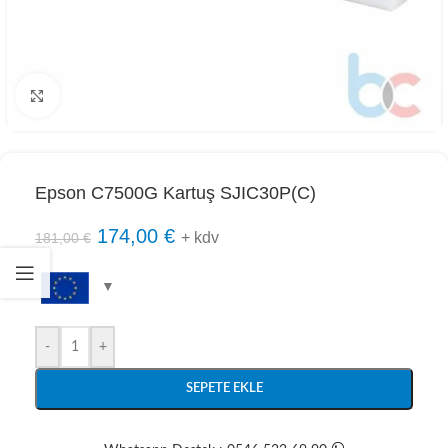
Click to enlarge
Epson C7500G Kartuş SJIC30P(C)
174,00
€
+ kdv
181,00
€
-
+
SEPETE EKLE