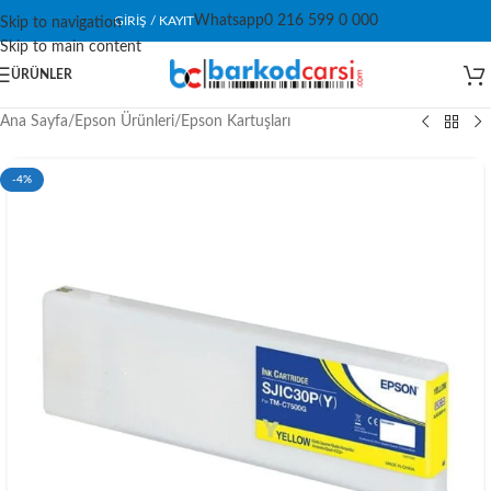
Whatsapp
0 216 599 0 000
GIRIŞ / KAYIT
Skip to navigation
Skip to main content
ÜRÜNLER
Ana Sayfa
/
Epson Ürünleri
/
Epson Kartuşları
-4%