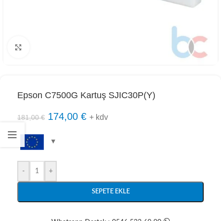
Click to enlarge
Epson C7500G Kartuş SJIC30P(Y)
174,00
€
+ kdv
181,00
€
-
+
SEPETE EKLE