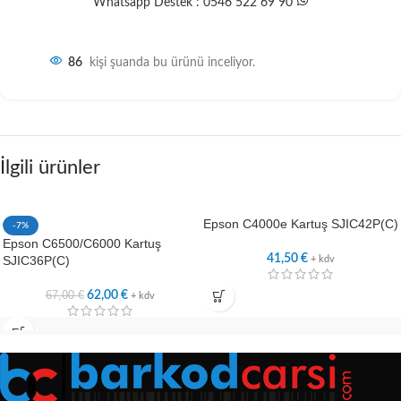
Whatsapp Destek : 0546 522 69 90
86
kişi şuanda bu ürünü inceliyor.
İlgili ürünler
Epson C4000e Kartuş SJIC42P(C)
-7%
Epson C6500/C6000 Kartuş
41,50
€
SJIC36P(C)
+ kdv
67,00
€
62,00
€
+ kdv