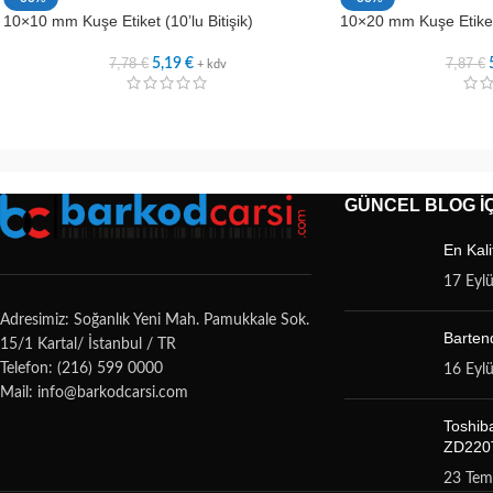
10×10 mm Kuşe Etiket (10’lu Bitişik)
10×20 mm Kuşe Etiket (
7,78
€
7,87
€
5,19
€
+ kdv
GÜNCEL BLOG İÇ
En Kali
17 Eyl
Adresimiz: Soğanlık Yeni Mah. Pamukkale Sok.
Bartend
15/1 Kartal/ İstanbul / TR
Telefon: (216) 599 0000
16 Eyl
Mail: info@barkodcarsi.com
Toshib
ZD220T
23 Te