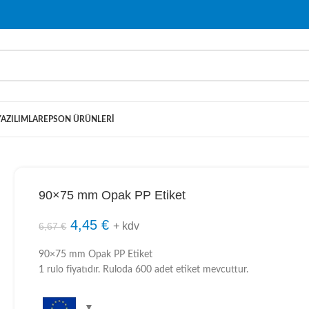
YAZILIMLAR
EPSON ÜRÜNLERI
90×75 mm Opak PP Etiket
4,45
€
+ kdv
6,67
€
90×75 mm Opak PP Etiket
1 rulo fiyatıdır. Ruloda 600 adet etiket mevcuttur.