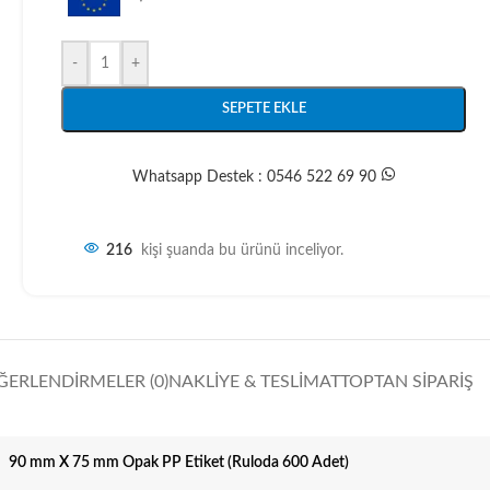
-
+
SEPETE EKLE
Whatsapp Destek : 0546 522 69 90
216
kişi şuanda bu ürünü inceliyor.
ĞERLENDIRMELER (0)
NAKLIYE & TESLIMAT
TOPTAN SIPARIŞ
90 mm X 75 mm Opak PP Etiket (Ruloda 600 Adet)