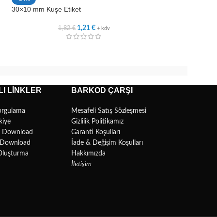
30×10 mm Kuşe Etiket
40×10 mm Kuşe Et
1,82
€
2,3
1,21
€
+ kdv
I LINKLER
BARKOD ÇARŞI
orgulama
Mesafeli Satış Sözleşmesi
kiye
Gizlilik Politikamız
r Download
Garanti Koşulları
l Download
İade & Değişim Koşulları
Oluşturma
Hakkımızda
İletişim