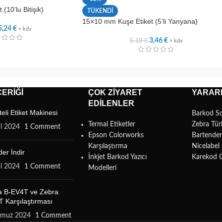
10’lu Bitişik)
TÜKENDİ
15×10 mm Kuşe Etiket (5’li Yanyana)
5,24
€
+ kdv
5,19
€
3,46
€
+ kdv
ERIĞI
ÇOK ZIYARET
YARARL
EDILENLER
teli Etiket Makinesi
Barkod S
Termal Etiketler
Zebra Tür
ül 2024
1 Comment
Epson Colorworks
Bartende
Karşılaştırma
Nicelabe
er İndir
İnkjet Barkod Yazıcı
Karekod 
ül 2024
1 Comment
Modelleri
a B-EV4T ve Zebra
 Karşılaştırması
mmuz 2024
1 Comment