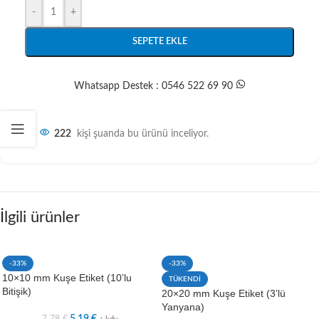
-
+
SEPETE EKLE
Whatsapp Destek : 0546 522 69 90
222
kişi şuanda bu ürünü inceliyor.
İlgili ürünler
-33%
-33%
10×10 mm Kuşe Etiket (10’lu
TÜKENDİ
Bitişik)
20×20 mm Kuşe Etiket (3’lü
Yanyana)
7,78
€