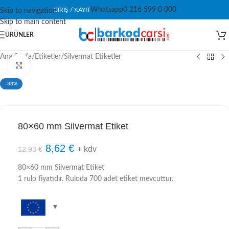
Whatsapp
0 216 599 0 000
GIRIŞ / KAYIT
Skip to navigation
Skip to main content
ÜRÜNLER
Ana Sayfa
/
Etiketler
/
Silvermat Etiketler
Click to enlarge
-33%
80×60 mm Silvermat Etiket
8,62
€
+ kdv
12,93
€
80×60 mm Silvermat Etiket
1 rulo fiyatıdır. Ruloda 700 adet etiket mevcuttur.