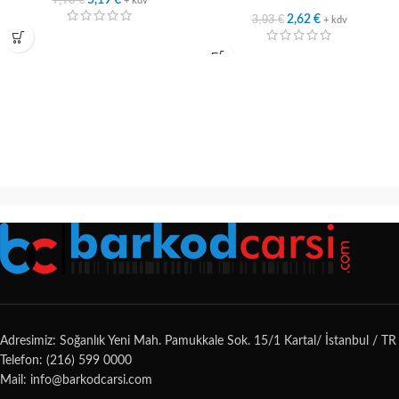
5,19
€
+ kdv
3,93
€
2,62
€
+ kdv
Adresimiz: Soğanlık Yeni Mah. Pamukkale Sok. 15/1 Kartal/ İstanbul / TR
Telefon: (216) 599 0000
Mail: info@barkodcarsi.com