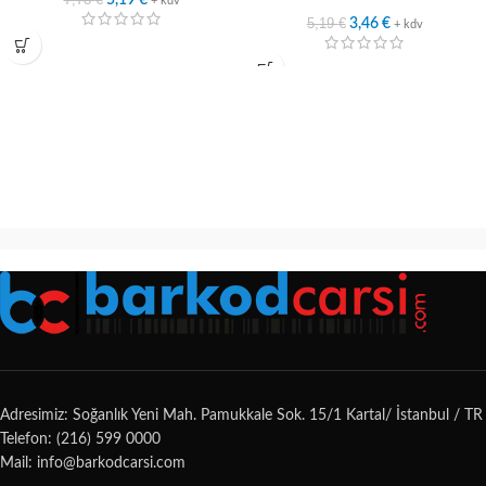
5,19
€
+ kdv
5,19
€
3,46
€
+ kdv
Adresimiz: Soğanlık Yeni Mah. Pamukkale Sok. 15/1 Kartal/ İstanbul / TR
Telefon: (216) 599 0000
Mail: info@barkodcarsi.com