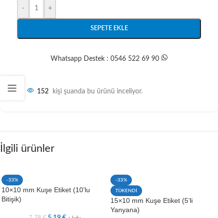
-
+
SEPETE EKLE
Whatsapp Destek : 0546 522 69 90
152
kişi şuanda bu ürünü inceliyor.
İlgili ürünler
-33%
-33%
10×10 mm Kuşe Etiket (10’lu
TÜKENDİ
Bitişik)
15×10 mm Kuşe Etiket (5’li
Yanyana)
7,78
€