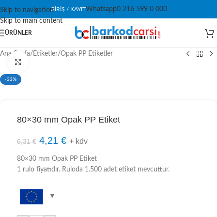
Whatsapp
0 216 599 0 000
GIRIŞ / KAYIT
Skip to navigation
Skip to main content
ÜRÜNLER
Ana Sayfa
/
Etiketler
/
Opak PP Etiketler
Click to enlarge
-33%
80×30 mm Opak PP Etiket
4,21
€
+ kdv
6,31
€
80×30 mm Opak PP Etiket
1 rulo fiyatıdır. Ruloda 1.500 adet etiket mevcuttur.