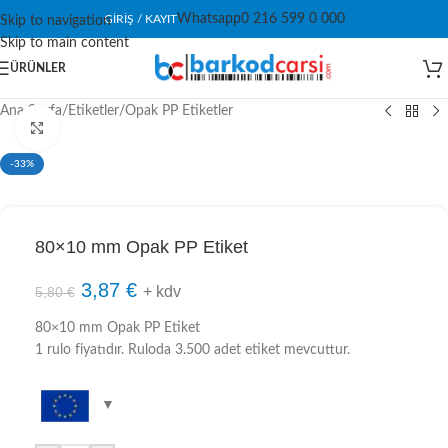
Whatsapp
0 216 599 0 000
GIRIŞ / KAYIT
Skip to navigation
Skip to main content
ÜRÜNLER
Ana Sayfa
/
Etiketler
/
Opak PP Etiketler
Click to enlarge
-33%
80×10 mm Opak PP Etiket
3,87
€
+ kdv
5,80
€
80×10 mm Opak PP Etiket
1 rulo fiyatıdır. Ruloda 3.500 adet etiket mevcuttur.