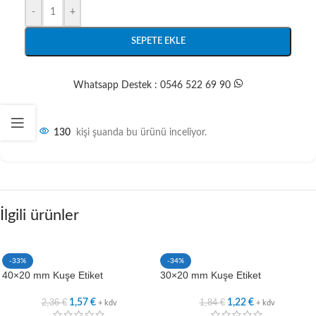
-
+
SEPETE EKLE
Whatsapp Destek : 0546 522 69 90
130
kişi şuanda bu ürünü inceliyor.
İlgili ürünler
-33%
-34%
40×20 mm Kuşe Etiket
30×20 mm Kuşe Etiket
2,36
€
1,84
€
1,57
€
1,22
€
+ kdv
+ kdv