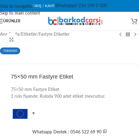
Whatsapp
0 216 599 0 000
GIRIŞ / KAYIT
Skip to navigation
Skip to main content
ÜRÜNLER
Ana Sayfa
/
Etiketler
/
Fastyre Etiketler
Click to enlarge
TÜKENDİ
75×50 mm Fastyre Etiket
75×50 mm Fastyre Etiket
1 rulo fiyatıdır. Ruloda 900 adet etiket mevcuttur.
Whatsapp Destek : 0546 522 69 90