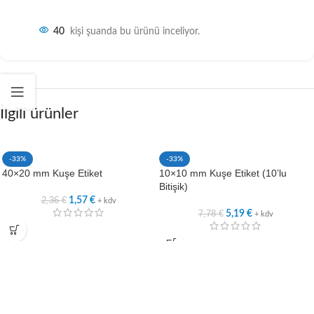
40
kişi şuanda bu ürünü inceliyor.
İlgili ürünler
-33%
-33%
40×20 mm Kuşe Etiket
10×10 mm Kuşe Etiket (10’lu
Bitişik)
2,36
€
1,57
€
+ kdv
7,78
€
5,19
€
+ kdv