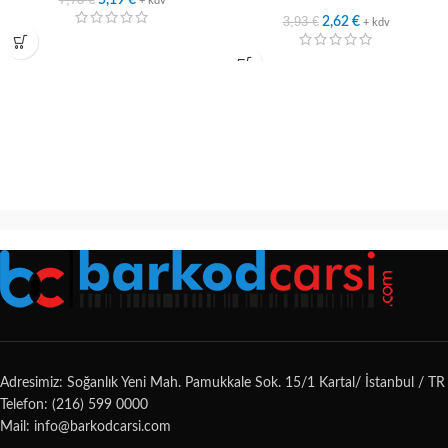
5,19
€
+ kdv
3,93
€
2,62
€
+ kdv
Adresimiz: Soğanlık Yeni Mah. Pamukkale Sok. 15/1 Kartal/ İstanbul / TR
Telefon: (216) 599 0000
Mail: info@barkodcarsi.com