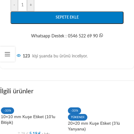
-
+
SEPETE EKLE
Whatsapp Destek : 0546 522 69 90
123
kişi şuanda bu ürünü inceliyor.
İlgili ürünler
-33%
-33%
10×10 mm Kuşe Etiket (10’lu
TÜKENDİ
Bitişik)
20×20 mm Kuşe Etiket (3’lü
Yanyana)
7,78
€