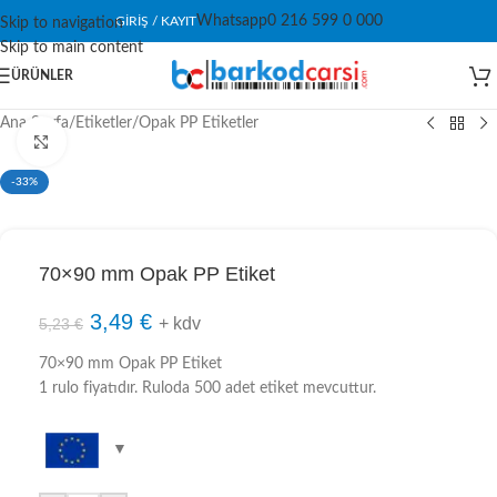
Whatsapp
0 216 599 0 000
GIRIŞ / KAYIT
Skip to navigation
Skip to main content
ÜRÜNLER
Ana Sayfa
/
Etiketler
/
Opak PP Etiketler
Click to enlarge
-33%
70×90 mm Opak PP Etiket
3,49
€
+ kdv
5,23
€
70×90 mm Opak PP Etiket
1 rulo fiyatıdır. Ruloda 500 adet etiket mevcuttur.