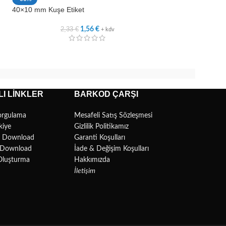
40×10 mm Kuşe Etiket
45×15 mm Kuşe Et
2,33
€
2,5
1,56
€
+ kdv
I LINKLER
BARKOD ÇARŞI
orgulama
Mesafeli Satış Sözleşmesi
kiye
Gizlilik Politikamız
r Download
Garanti Koşulları
l Download
İade & Değişim Koşulları
Oluşturma
Hakkımızda
İletişim