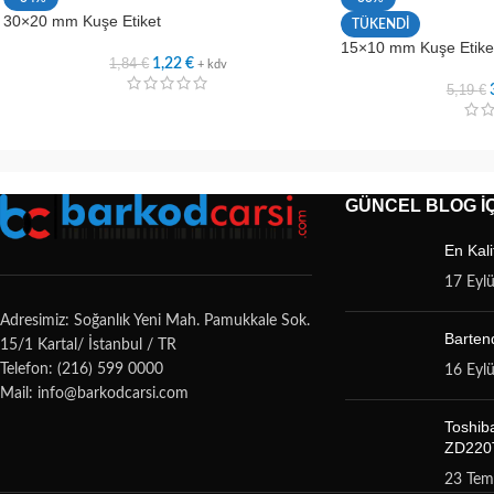
30×20 mm Kuşe Etiket
TÜKENDİ
15×10 mm Kuşe Etiket
1,84
€
1,22
€
+ kdv
5,19
€
GÜNCEL BLOG İÇ
En Kali
17 Eyl
Adresimiz: Soğanlık Yeni Mah. Pamukkale Sok.
Bartend
15/1 Kartal/ İstanbul / TR
Telefon: (216) 599 0000
16 Eyl
Mail: info@barkodcarsi.com
Toshib
ZD220T
23 Te