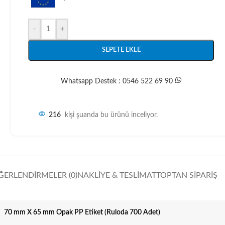
-
+
SEPETE EKLE
Whatsapp Destek : 0546 522 69 90
216
kişi şuanda bu ürünü inceliyor.
ĞERLENDIRMELER (0)
NAKLIYE & TESLIMAT
TOPTAN SIPARIŞ
70 mm X 65 mm Opak PP Etiket (Ruloda 700 Adet)