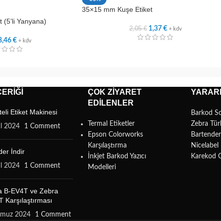
35×15 mm Kuşe Etiket
 (5’li Yanyana)
2,05
€
1,37
€
+ kdv
3,46
€
+ kdv
ERIĞI
ÇOK ZIYARET
YARARL
EDILENLER
teli Etiket Makinesi
Barkod S
Termal Etiketler
Zebra Tür
ül 2024
1 Comment
Epson Colorworks
Bartende
Karşılaştırma
Nicelabe
er İndir
İnkjet Barkod Yazıcı
Karekod 
ül 2024
1 Comment
Modelleri
a B-EV4T ve Zebra
 Karşılaştırması
mmuz 2024
1 Comment