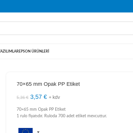
YAZILIMLAR
EPSON ÜRÜNLERI
70×65 mm Opak PP Etiket
3,57
€
+ kdv
5,36
€
70×65 mm Opak PP Etiket
1 rulo fiyatıdır. Ruloda 700 adet etiket mevcuttur.