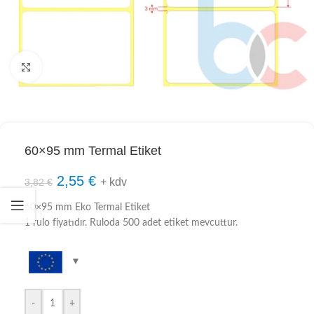
Click to enlarge
60×95 mm Termal Etiket
2,55
€
+ kdv
3,82
€
60×95 mm Eko Termal Etiket
1 rulo fiyatıdır. Ruloda 500 adet etiket mevcuttur.
-
+