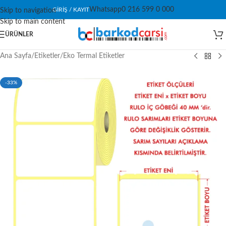
Whatsapp
0 216 599 0 000
GIRIŞ / KAYIT
Skip to navigation
Skip to main content
ÜRÜNLER
Ana Sayfa
/
Etiketler
/
Eko Termal Etiketler
-33%