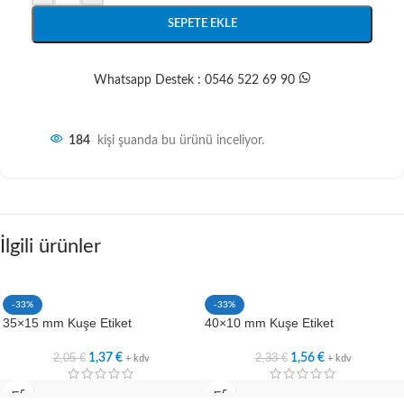
SEPETE EKLE
Whatsapp Destek : 0546 522 69 90
184
kişi şuanda bu ürünü inceliyor.
İlgili ürünler
-33%
-33%
35×15 mm Kuşe Etiket
40×10 mm Kuşe Etiket
2,05
€
2,33
€
1,37
€
1,56
€
+ kdv
+ kdv