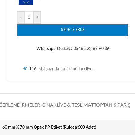
-
+
SEPETE EKLE
Whatsapp Destek : 0546 522 69 90
116
kişi şuanda bu ürünü inceliyor.
ĞERLENDIRMELER (0)
NAKLIYE & TESLIMAT
TOPTAN SIPARIŞ
60 mm X 70 mm Opak PP Etiket (Ruloda 600 Adet)