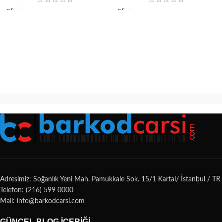
Adresimiz: Soğanlık Yeni Mah. Pamukkale Sok. 15/1 Kartal/ İstanbul / TR
Telefon: (216) 599 0000
Mail: info@barkodcarsi.com
GÜNCEL BLOG İÇERIĞI