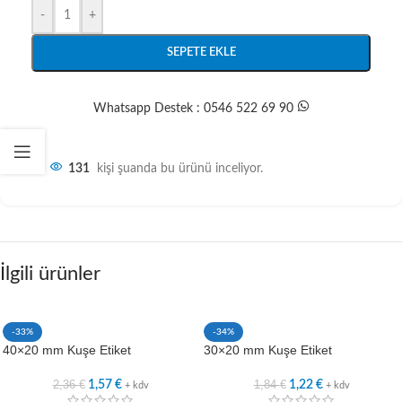
-
+
SEPETE EKLE
Whatsapp Destek : 0546 522 69 90
131
kişi şuanda bu ürünü inceliyor.
İlgili ürünler
-33%
-34%
40×20 mm Kuşe Etiket
30×20 mm Kuşe Etiket
2,36
€
1,84
€
1,57
€
1,22
€
+ kdv
+ kdv