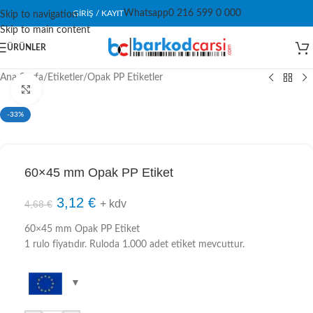
Whatsapp
0 216 599 0 000
GIRIŞ / KAYIT
Skip to navigation
Skip to main content
ÜRÜNLER
Ana Sayfa
/
Etiketler
/
Opak PP Etiketler
Click to enlarge
-33%
60×45 mm Opak PP Etiket
3,12
€
+ kdv
4,68
€
60×45 mm Opak PP Etiket
1 rulo fiyatıdır. Ruloda 1.000 adet etiket mevcuttur.