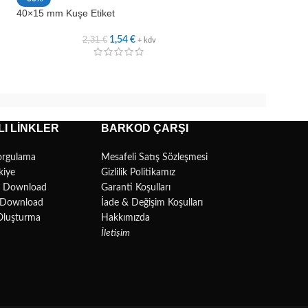
40×15 mm Kuşe Etiket
45×20 mm Kuşe Et
2,31
€
2,6
1,54
€
+ kdv
I LINKLER
BARKOD ÇARŞI
orgulama
Mesafeli Satış Sözleşmesi
kiye
Gizlilik Politikamız
r Download
Garanti Koşulları
l Download
İade & Değişim Koşulları
Oluşturma
Hakkımızda
İletişim