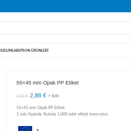
YAZILIMLAR
EPSON ÜRÜNLERI
55×45 mm Opak PP Etiket
2,88
€
+ kdv
4,32
€
55×45 mm Opak PP Etiket
1 rulo fiyatıdır. Ruloda 1.000 adet etiket mevcuttur.