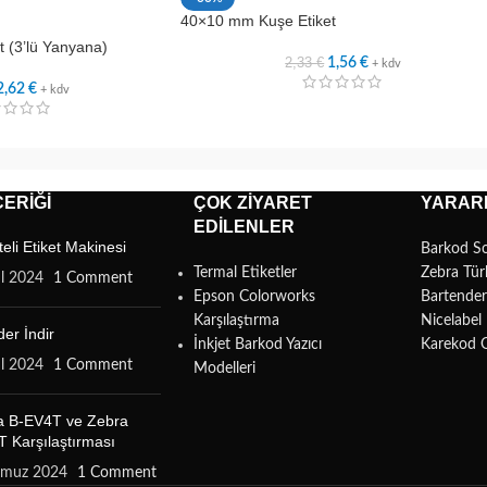
40×10 mm Kuşe Etiket
 (3’lü Yanyana)
2,33
€
1,56
€
+ kdv
2,62
€
+ kdv
ERIĞI
ÇOK ZIYARET
YARARL
EDILENLER
teli Etiket Makinesi
Barkod S
Termal Etiketler
Zebra Tür
ül 2024
1 Comment
Epson Colorworks
Bartende
Karşılaştırma
Nicelabe
er İndir
İnkjet Barkod Yazıcı
Karekod 
ül 2024
1 Comment
Modelleri
a B-EV4T ve Zebra
 Karşılaştırması
mmuz 2024
1 Comment