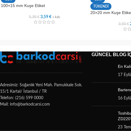
100×15 mm Kuşe Etiket
TÜKENDİ
20×20 mm Kuşe Etiket
5,39
€
3,59
€
+ kdv
3,93
€
GÜNCEL BLOG İÇ
En Kali
17 Eyl
Adresimiz: Soğanlık Yeni Mah. Pamukkale Sok.
Bartend
15/1 Kartal/ İstanbul / TR
Telefon: (216) 599 0000
16 Eyl
Mail: info@barkodcarsi.com
Toshib
ZD220T
23 Te