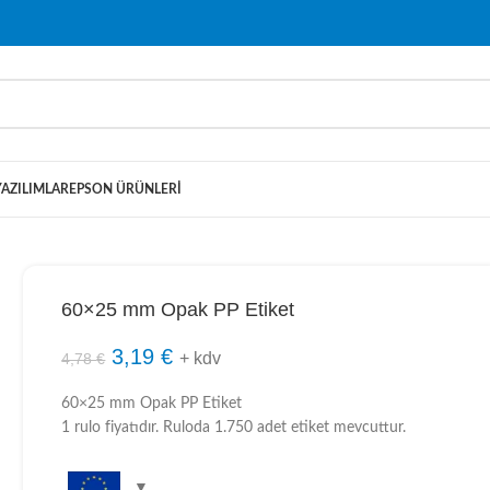
YAZILIMLAR
EPSON ÜRÜNLERI
60×25 mm Opak PP Etiket
3,19
€
+ kdv
4,78
€
60×25 mm Opak PP Etiket
1 rulo fiyatıdır. Ruloda 1.750 adet etiket mevcuttur.