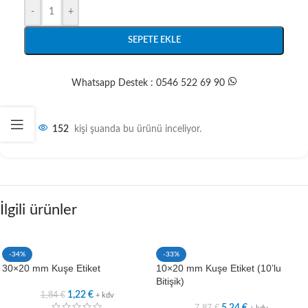
-
+
SEPETE EKLE
Whatsapp Destek : 0546 522 69 90
152
kişi şuanda bu ürünü inceliyor.
İlgili ürünler
-34%
-33%
30×20 mm Kuşe Etiket
10×20 mm Kuşe Etiket (10’lu
Bitişik)
1,84
€
1,22
€
+ kdv
7,87
€