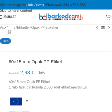
Whatsapp
0 216 599 0 000
GIRIŞ / KAYIT
Skip to navigation
Skip to main content
ÜRÜNLER
Ana Sayfa
/
Etiketler
/
Opak PP Etiketler
Click to enlarge
-33%
60×15 mm Opak PP Etiket
2,93
€
+ kdv
4,39
€
60×15 mm Opak PP Etiket
1 rulo fiyatıdır. Ruloda 2.500 adet etiket mevcuttur.