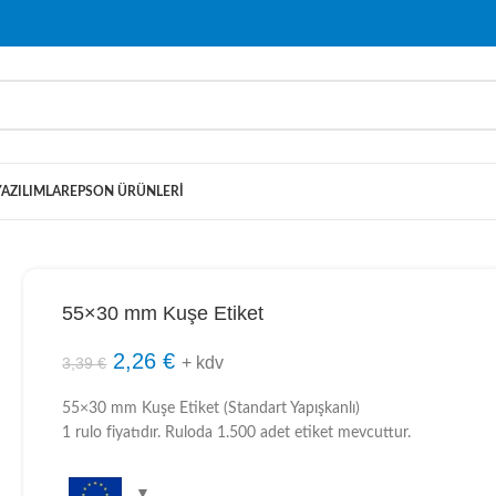
YAZILIMLAR
EPSON ÜRÜNLERI
55×30 mm Kuşe Etiket
2,26
€
+ kdv
3,39
€
55×30 mm Kuşe Etiket (Standart Yapışkanlı)
1 rulo fiyatıdır. Ruloda 1.500 adet etiket mevcuttur.